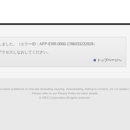
（エラーID：APP-ERR-0000-1786033232929）
アクセスしなおしてください。
トップページへ
 content published on this site (including copying, downloading, linking to content, etc.) is subject
Please refer to our Privacy Policy for more details.
© IDEC Corporation All rights reserved.