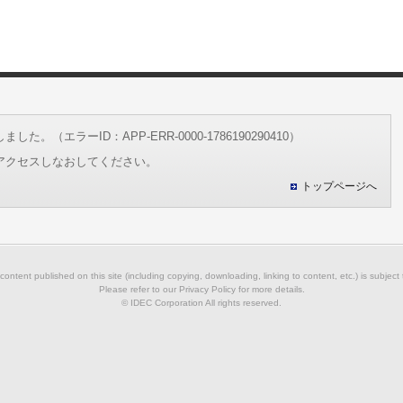
（エラーID：APP-ERR-0000-1786190290410）
アクセスしなおしてください。
トップページへ
 content published on this site (including copying, downloading, linking to content, etc.) is subject
Please refer to our Privacy Policy for more details.
© IDEC Corporation All rights reserved.