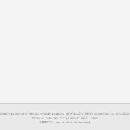
 content published on this site (including copying, downloading, linking to content, etc.) is subject
Please refer to our Privacy Policy for more details.
© IDEC Corporation All rights reserved.