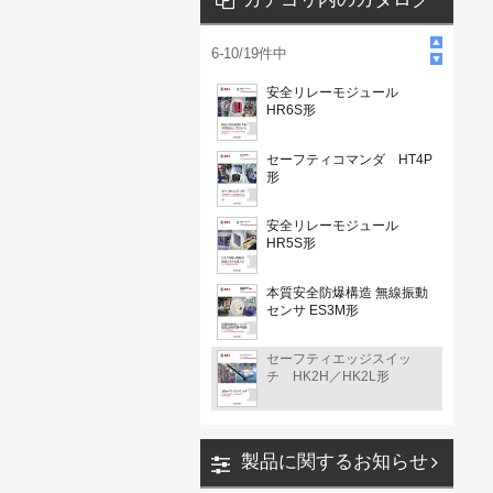
6
-
10
/
19
件中
安全リレーモジュール
HR6S形
セーフティコマンダ HT4P
形
安全リレーモジュール
HR5S形
本質安全防爆構造 無線振動
センサ ES3M形
セーフティエッジスイッ
チ HK2H／HK2L形
製品に関するお知らせ