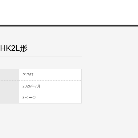
K2L形
D
P1767
2026年7月
8ページ