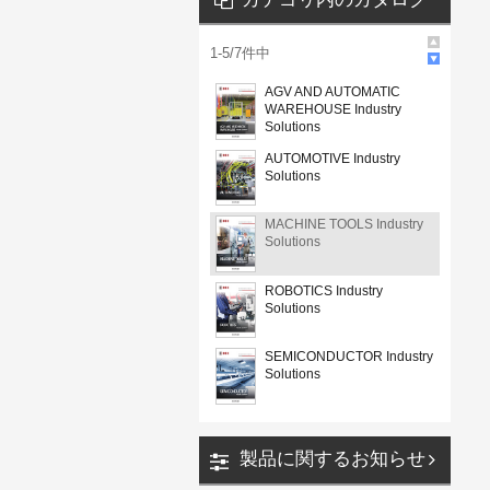
1
-
5
/
7
件中
AGV AND AUTOMATIC
WAREHOUSE Industry
Solutions
AUTOMOTIVE Industry
Solutions
MACHINE TOOLS Industry
Solutions
ROBOTICS Industry
Solutions
SEMICONDUCTOR Industry
Solutions
製品に関するお知らせ