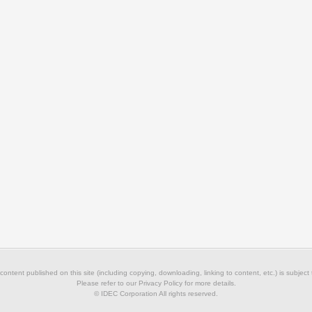
 content published on this site (including copying, downloading, linking to content, etc.) is subject
Please refer to our Privacy Policy for more details.
© IDEC Corporation All rights reserved.