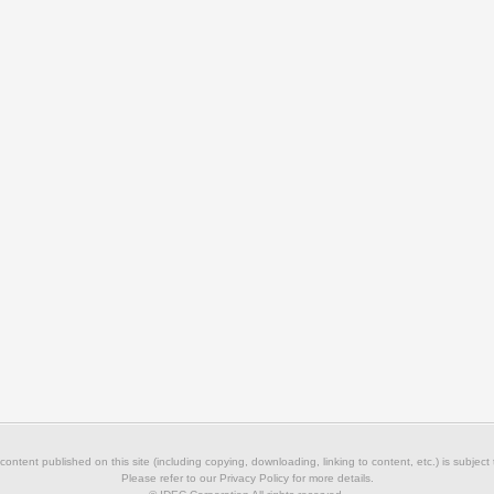
 content published on this site (including copying, downloading, linking to content, etc.) is subject
Please refer to our Privacy Policy for more details.